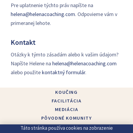
Pre uplatnenie týchto práv napíšte na
helena@helenacoaching.com
. Odpovieme vám v
primeranej lehote.
Kontakt
Otázky k týmto zásadám alebo k vašim údajom?
Napíšte Helene na
helena@helenacoaching.com
alebo použite
kontaktný formulár
.
KOUČING
FACILITÁCIA
MEDIÁCIA
PÔVODNÉ KOMUNITY
O MNE
Táto stránka používa cookies na zobrazenie