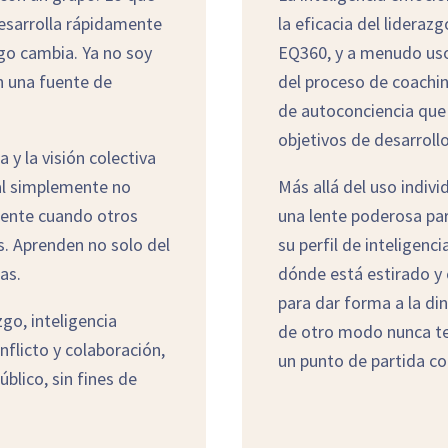
esarrolla rápidamente
la eficacia del lideraz
lgo cambia. Ya no soy
EQ360, y a menudo uso
n una fuente de
del proceso de coachin
de autoconciencia que 
objetivos de desarroll
 y la visión colectiva
al simplemente no
Más allá del uso indivi
erente cuando otros
una lente poderosa par
s. Aprenden no solo del
su perfil de inteligen
as.
dónde está estirado y
para dar forma a la d
zgo, inteligencia
de otro modo nunca te
flicto y colaboración,
un punto de partida co
blico, sin fines de