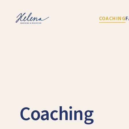
COACHING
F
Coaching