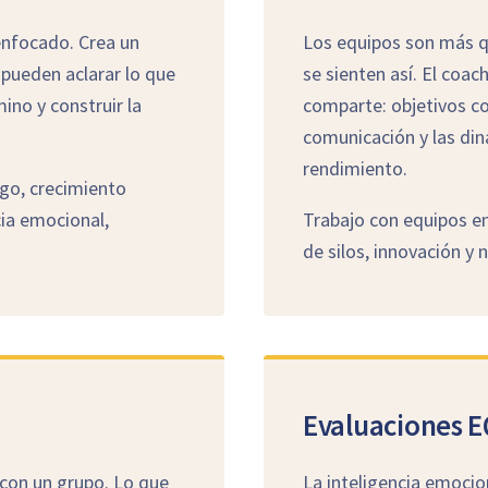
 enfocado. Crea un
Los equipos son más q
 pueden aclarar lo que
se sienten así. El coac
ino y construir la
comparte: objetivos co
comunicación y las diná
rendimiento.
zgo, crecimiento
cia emocional,
Trabajo con equipos en
de silos, innovación y
Evaluaciones E
con un grupo. Lo que
La inteligencia emocio